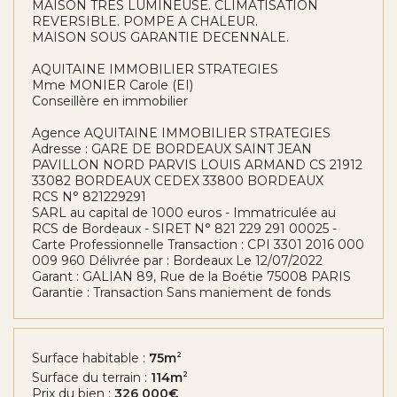
MAISON TRES LUMINEUSE. CLIMATISATION
REVERSIBLE. POMPE A CHALEUR.
MAISON SOUS GARANTIE DECENNALE.
AQUITAINE IMMOBILIER STRATEGIES
Mme MONIER Carole (EI)
Conseillère en immobilier
Agence AQUITAINE IMMOBILIER STRATEGIES
Adresse : GARE DE BORDEAUX SAINT JEAN
PAVILLON NORD PARVIS LOUIS ARMAND CS 21912
33082 BORDEAUX CEDEX 33800 BORDEAUX
RCS N° 821229291
SARL au capital de 1000 euros - Immatriculée au
RCS de Bordeaux - SIRET N° 821 229 291 00025 -
Carte Professionnelle Transaction : CPI 3301 2016 000
009 960 Délivrée par : Bordeaux Le 12/07/2022
Garant : GALIAN 89, Rue de la Boétie 75008 PARIS
Garantie : Transaction Sans maniement de fonds
Surface habitable :
75m
2
Surface du terrain :
114m
2
Prix du bien :
326 000€